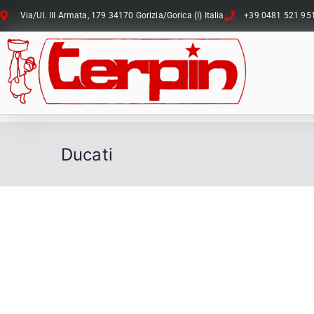
Via/Ul. III Armata, 179 34170 Gorizia/Gorica (I) Italia
+39 0481 521 95
Ducati