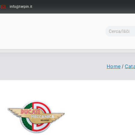
1
info@terpin.it
Home
Cata