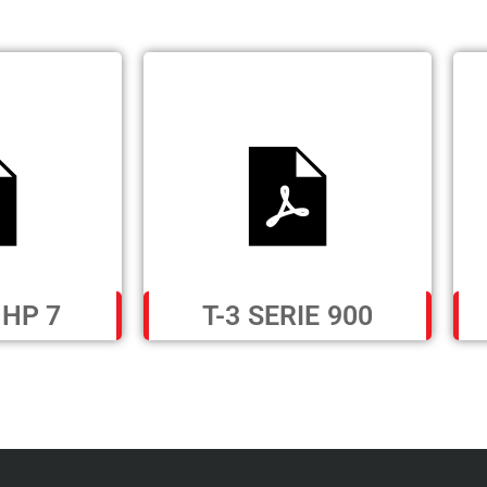
 HP 7
T-3 SERIE 900