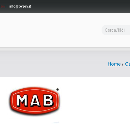
1
info@terpin.it
Home
Ca