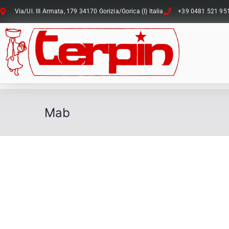
Via/Ul. III Armata, 179 34170 Gorizia/Gorica (I) Italia
+39 0481 521 95
Mab