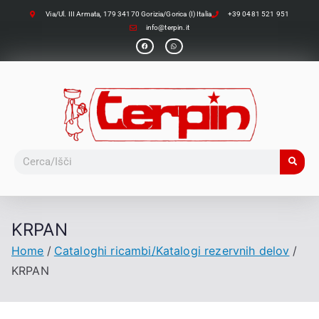
Via/Ul. III Armata, 179 34170 Gorizia/Gorica (I) Italia
+39 0481 521 951
info@terpin.it
KRPAN
Home
Cataloghi ricambi/Katalogi rezervnih delov
KRPAN