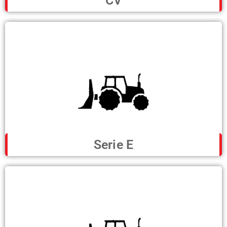
CV
Serie E