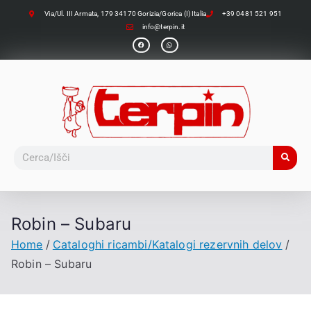
Via/Ul. III Armata, 179 34170 Gorizia/Gorica (I) Italia
+39 0481 521 951
info@terpin.it
Robin – Subaru
Home
Cataloghi ricambi/Katalogi rezervnih delov
Robin – Subaru